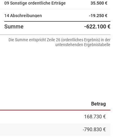
09 Sonstige ordentliche Erträge
35.500 €
14 Abschreibungen
-19.250 €
Summe
-622.100 €
01 Privatrechtliche
15.000 €
Leistungsentgelte
Die Summe entspricht Zeile 26 (ordentliches Ergebnis) in der
untenstehenden Ergebnistabelle
02 Öffentlich-rechtliche
15.000 €
Leistungsentgelte
12 Versorgungsaufwendungen
-9.340 €
08 Erträge aus Auflösung von
1.730 €
Sonderposten aus
Investitionszuweisungen, -
zuschüsse und -beiträge
Betrag
168.730 €
-790.830 €