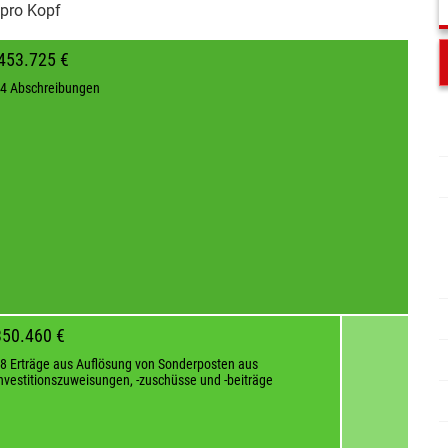
pro Kopf
-453.725 €
4 Abschreibungen
350.460 €
8 Erträge aus Auflösung von Sonderposten aus
nvestitionszuweisungen, -zuschüsse und -beiträge